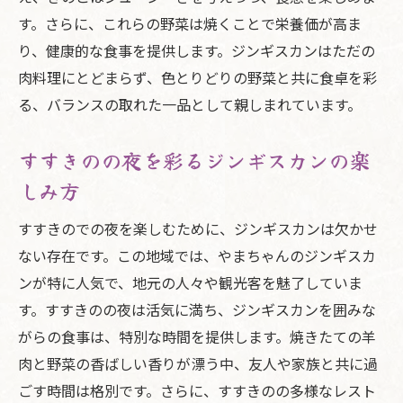
やまちゃんのジンギスカンが支持される理
す。さらに、これらの野菜は焼くことで栄養価が高ま
由
り、健康的な食事を提供します。ジンギスカンはただの
すすきので人気を博す特製ジンギスカン
肉料理にとどまらず、色とりどりの野菜と共に食卓を彩
口コミで広がるやまちゃんの美味しさ
る、バランスの取れた一品として親しまれています。
多くの人々を魅了するジンギスカンの秘密
すすきのの夜を彩るジンギスカンの楽
やまちゃんのジンギスカンが作る新しい食
しみ方
文化
すすきので最高のジンギスカンを提供する
すすきのでの夜を楽しむために、ジンギスカンは欠かせ
やまちゃん
ない存在です。この地域では、やまちゃんのジンギスカ
すすきのでやまちゃんのジンギスカンを堪能し
ンが特に人気で、地元の人々や観光客を魅了していま
よう
す。すすきのの夜は活気に満ち、ジンギスカンを囲みな
がらの食事は、特別な時間を提供します。焼きたての羊
やまちゃんのジンギスカンの楽しみ方ガイ
肉と野菜の香ばしい香りが漂う中、友人や家族と共に過
ド
ごす時間は格別です。さらに、すすきのの多様なレスト
すすきのでのジンギスカン体験を最大限に