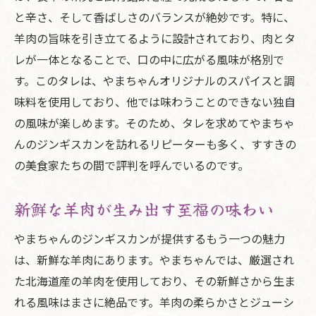
と辛さ、そして香ばしさのバランスが絶妙です。特に、
厳選された羊肉の質の高さ
羊肉の旨味を引き立てるように設計されており、肉とタ
健康志向にも嬉しい栄養バランス
レが一体となることで、口の中に広がる風味が格別で
すすきので人気の理由を探る
す。このタレは、やまちゃんオリジナルのスパイスと調
やまちゃんのジンギスカンが提供する価値
味料を使用しており、他では味わうことのできない独自
すすきので話題沸騰やまちゃんのジンギスカン
の風味が楽しめます。そのため、タレを求めてやまちゃ
の秘密
んのジンギスカンを訪れるリピーターも多く、すすきの
話題のジンギスカン、その背後にあるスト
の美食家たちの間で評判を呼んでいるのです。
ーリー
特製タレと羊肉の完璧な組み合わせ
新鮮な羊肉が生み出す至福の味わい
新鮮野菜が引き立てる風味
やまちゃんのジンギスカンが提供するもう一つの魅力
やまちゃんのジンギスカンが話題になる理
は、新鮮な羊肉にあります。やまちゃんでは、厳選され
由
た北海道産の羊肉を使用しており、その新鮮さから生ま
すすきのでの新しいディナー体験
れる風味はまさに絶品です。羊肉の柔らかさとジューシ