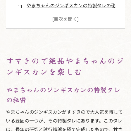
やまちゃんのジンギスカンの特製タレの秘
密
新鮮な羊肉が生み出す至福の味わい
野菜と一緒に焼くジンギスカンの魅力
すすきのの夜を彩るジンギスカンの楽しみ
方
すすきので絶品やまちゃんのジ
やまちゃんのジンギスカンで心温まる食卓
ンギスカンを楽しむ
を
やまちゃんが提供する最高のジンギスカン
やまちゃんのジンギスカンの特製タレ
体験
の秘密
やまちゃんのジンギスカンがすすきので愛され
る理由
やまちゃんのジンギスカンがすすきので大人気を博して
地元で愛されるジンギスカンの秘密
いる要因の一つが、その特製タレにあります。このタレ
やまちゃんのこだわりが生む特別な味
は、長年の研究と試行錯誤を経て完成したもので、甘さ