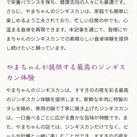
やまちゃんのジンギスカンが生む忘れられ
で栄養バランスを保ち、健康志向の人々にも最適です。
ない体験
さらに、やまちゃんのジンギスカンは、家庭でも簡単に
楽しめるよう工夫されており、忙しい日常の中でも、心
すすきのでの特別なひとときを演出
温まる食卓を再現できます。本記事を通じて、皆様にや
すすきので話題のやまちゃんのジンギスカンを
まちゃんのジンギスカンでの素晴らしい食卓体験を提供
味わう
し続けたいと願っています。
やまちゃんのジンギスカンとの出会い
一口で広がる至福の味わい
やまちゃんが提供する最高のジンギス
人気のジンギスカンを味わう特別な機会
カン体験
新鮮な羊肉と特製タレの絶妙なハーモニー
やまちゃんのジンギスカンは、すすきのの夜を彩る最高
やまちゃんのジンギスカンで心を満たす
のジンギスカン体験を提供します。新鮮な羊肉に特製の
すすきのでしか味わえないジンギスカンの
タレを絡め、専用の鍋で丁寧に焼き上げたジンギスカン
魅力
は、一口食べるごとに広がる豊かな旨味が特徴です。ま
た、やまちゃんの店では、ジンギスカンだけでなく、ビ
ールや牡蠣と一緒に楽しむことができ、すすきのの夜を