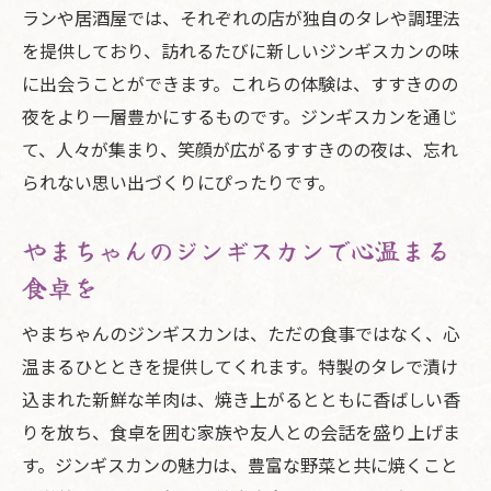
ランや居酒屋では、それぞれの店が独自のタレや調理法
楽しむ
を提供しており、訪れるたびに新しいジンギスカンの味
やまちゃんのジンギスカンで素敵な時間を
に出会うことができます。これらの体験は、すすきのの
食材の魅力を最大限に引き出す方法
夜をより一層豊かにするものです。ジンギスカンを通じ
やまちゃんのジンギスカンで心温まるひと
て、人々が集まり、笑顔が広がるすすきのの夜は、忘れ
ときを
られない思い出づくりにぴったりです。
すすきのでの最高のディナー体験を提供
やまちゃんのジンギスカンがすすきので大人気
やまちゃんのジンギスカンで心温まる
の理由
食卓を
すすきので愛される理由を探る
やまちゃんのジンギスカンは、ただの食事ではなく、心
特製タレと羊肉の極上コンビネーション
温まるひとときを提供してくれます。特製のタレで漬け
新鮮な食材がもたらす健康と美味
込まれた新鮮な羊肉は、焼き上がるとともに香ばしい香
ジンギスカンの魅力に迫るやまちゃんのこ
りを放ち、食卓を囲む家族や友人との会話を盛り上げま
だわり
す。ジンギスカンの魅力は、豊富な野菜と共に焼くこと