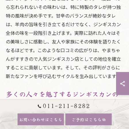
ら忘れられないその味わいは、特に特製のタレが持つ独
特の風味が決め手です。甘辛のバランスが絶妙なタレ
は、羊肉の旨味を引き立てるだけでなく、ジンギスカン
全体の味を一段階引き上げます。実際に訪れた人々はそ
の美味しさに感動し、友人や家族にその体験を語りたく
なるほどです。このような口コミの広がりは、やまちゃ
んがすすきので人気ジンギスカン店としての地位を確立
することに貢献しています。そして、その評判がさらに
新たなファンを呼び込むサイクルを生み出しています。
多くの人々を魅了するジンギスカンの
秘密
011-211-8282
やまちゃんのジンギスカンが多くの人々を魅了する秘密
お問い合わせはこちら
ご予約はこちら
は、厳選された素材と丁寧な調理法にあります。まず、