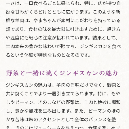
ジンギスカンを通じたコミュニケーション
ーさは、一口食べるごとに感じられ、特に、肉が持つ自
の場
然な甘みがくちどけとともに広がります。このような新
鮮な羊肉は、やまちゃんが素材にこだわりを持っている
すすきのの絶品ディナーやまちゃんのジンギス
証であり、食材の味を最大限に引き出すために、焼き方
カン
や温度にも細心の注意が払われています。結果として、
すすきので絶対試したいジンギスカン
羊肉本来の豊かな味わいが際立ち、ジンギスカンを食べ
ディナータイムを彩るやまちゃんの逸品
るという体験が特別なものとなるのです。
ジンギスカンと共に過ごす特別な夜
やまちゃんのジンギスカンで最高のディナ
野菜と一緒に焼くジンギスカンの魅力
ーを
ジンギスカンの魅力は、羊肉の旨味だけでなく、野菜と
家族や友人と楽しむすすきのの夜
共に焼くことでより一層引き立てられます。特に、もや
やまちゃんのジンギスカンで笑顔あふれる
しやピーマン、きのこなどの野菜は、羊肉と絶妙に調和
ひととき
し、豊かな風味を生み出します。また、ピーマンのほの
やまちゃんのジンギスカンがすすきので人気爆
かな苦味は味のアクセントとして全体のバランスを整
発
え、きのこはジューシーさを与えつつ、食感を楽しめま